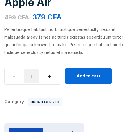
Apple Air
379
CFA
499
CFA
Pellentesque habitant morbi tristique senectustty netus et
malesuada areay fames ac turpis egestas aeeartibulum tortor
quam feugiatunknown it to make. Pellentesque habitant morbi
tristique senectustty netus et malesuada.
Apple
-
+
Add to cart
Air
quantity
Category:
UNCATEGORIZED