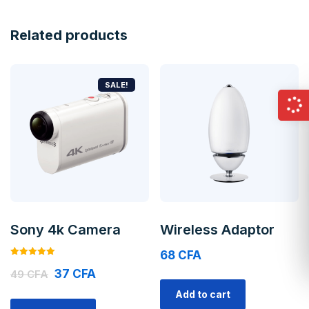
Related products
SALE!
Sony 4k Camera
Wireless Adaptor
68
CFA
Rated
37
CFA
5.00
49
CFA
out of 5
Add to cart